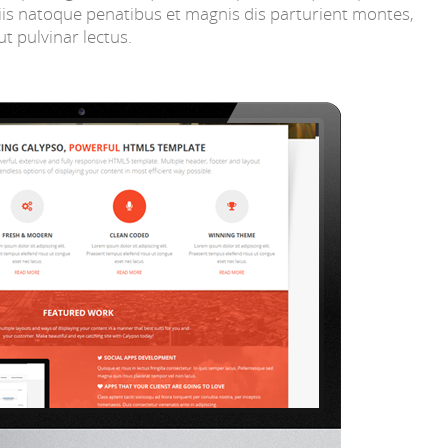
ociis natoque penatibus et magnis dis parturient montes,
t pulvinar lectus.