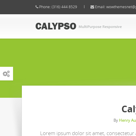
Phone: (316) 444 8529
Email:
wowthemesnet@g
Ca
By
Henry Au
Lorem ipsum dolor sit amet, consectetur a