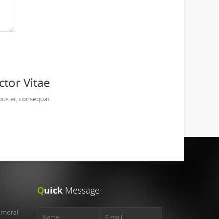
tor Vitae
pus et, consequat
Q
uick
Message
e moral