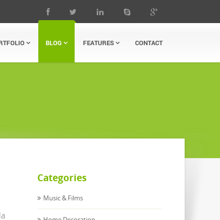
RTFOLIO
BLOG
FEATURES
CONTACT
Categories
Music & Films
la
Home Decoration