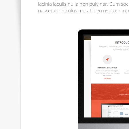
lacinia iaculis nulla non pulvinar. Cum s
nascetur ridiculus mus. Ut eu risus enim, u