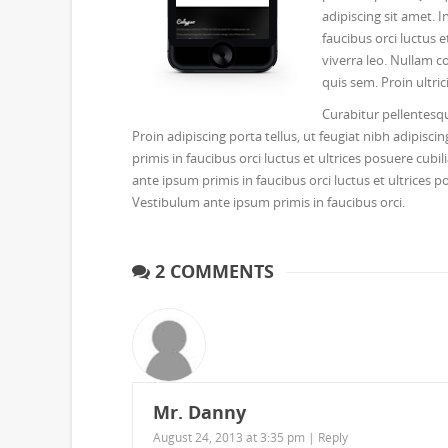
adipiscing sit amet. I
faucibus orci luctus e
viverra leo. Nullam co
quis sem. Proin ultric
Curabitur pellentesqu
Proin adipiscing porta tellus, ut feugiat nibh adipisci
primis in faucibus orci luctus et ultrices posuere cubil
ante ipsum primis in faucibus orci luctus et ultrices po
Vestibulum ante ipsum primis in faucibus orci.
2 COMMENTS
Mr. Danny
August 24, 2013 at 3:35 pm |
Reply