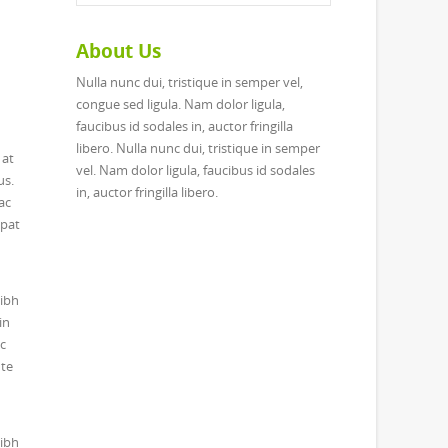
About Us
Nulla nunc dui, tristique in semper vel,
congue sed ligula. Nam dolor ligula,
faucibus id sodales in, auctor fringilla
libero. Nulla nunc dui, tristique in semper
 at
vel. Nam dolor ligula, faucibus id sodales
us.
in, auctor fringilla libero.
ac
tpat
nibh
in
ac
nte
nibh