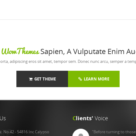
WowThemes
t
Sapien, A Vulputate Enim Auc
orta, adipiscing eros sit amet, tempor sem. Donec nunc arcu, semper a tem
GET THEME
LEARN MORE
Us
C
lients'
Voice
s:
No.42 - 54816 Inc Calypso
"Before turning to thos