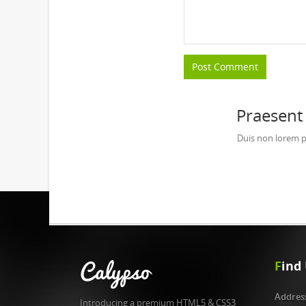
Praesen
Duis non lorem p
Calypso
F
ind
Addres
Introducing a premium HTML5 & CSS3